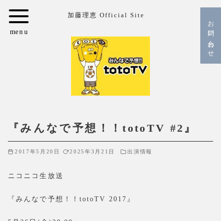
コ
加藤理恵 Official Site
ン
お問い合わせ
テ
ン
ツ
へ
移
動
『みんなで予想！！totoTV #2』
2017年5月20日
2025年3月21日
出演情報
ニコニコ生放送
『みんなで予想！！totoTV 2017』