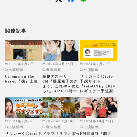
関連記事
2019年1月7日
2026年4月23日
2024年2月27日
出演情報
出演情報
出演情報
Cinema on the
鳥越アズーリ
サッカーくじtoto
bayou『痣』上映
FM『楊原京子のき
予想サイト
ょう、これや～めた
『totoONE』2024
っ♪』 4/24 13時〜
レギュラー予想家
2021年2月25日
2022年11月30日
2024年10月21日
出演情報
出演情報
出演情報
サッカーくじtoto予
ドラマ『サウナぼっ
FM世田谷『劇ナ