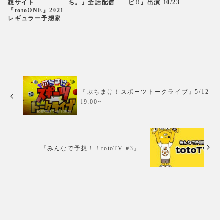
想サイト
ち。』全話配信
ビ!!』出演 10/23
『totoONE』2021
レギュラー予想家
『ぶちまけ！スポーツトークライブ』5/12
19:00~
『みんなで予想！！totoTV #3』