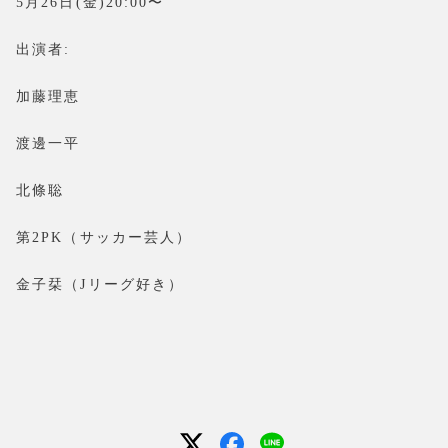
5月26日(金)20:00〜
出演者:
加藤理恵
渡邊一平
北條聡
第2PK（サッカー芸人）
金子栞（Jリーグ好き）