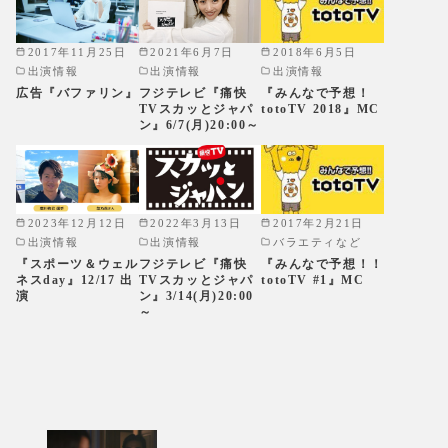
2017年11月25日
2021年6月7日
2018年6月5日
出演情報
出演情報
出演情報
広告『バファリン』
フジテレビ『痛快
『みんなで予想！
TVスカッとジャパ
totoTV 2018』MC
ン』6/7(月)20:00～
2023年12月12日
2022年3月13日
2017年2月21日
出演情報
出演情報
バラエティなど
『スポーツ＆ウェル
フジテレビ『痛快
『みんなで予想！！
ネスday』12/17 出
TVスカッとジャパ
totoTV #1』MC
演
ン』3/14(月)20:00
～