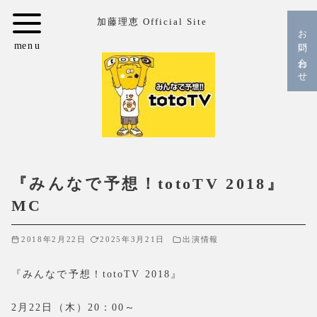
コ
加藤理恵 Official Site
ン
お問い合わせ
テ
ン
ツ
へ
移
動
『みんなで予想！totoTV 2018』
MC
2018年2月22日
2025年3月21日
出演情報
『みんなで予想！totoTV 2018』
2月22日（木）20：00～