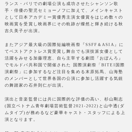
ランス・パリでの劇場公演も成功させたシャンソン歌
手・俳優の聖児セミョーノフに加えて、メインキャスト
として日本アカデミー賞優秀主演女優賞をはじめ数々の
映画賞を受賞し映画界にその軌跡が燦然と輝き続ける秋
吉久美子が出演。
またアジア最大級の国際短編映画祭『SSFF＆ASIA』に
てベストアクトレス賞受賞し舞台でも演技派女優として
活躍をみせる加藤理恵、自ら主宰する劇団『おぼんろ』
でモルドバ共和国で開催された 国際演劇祭「BITEI国際
演劇祭」に参加するなど注目を集める末原拓馬、山海塾
のメンバーとして世界各国の公演に参加し活躍する気鋭
の舞踏家の石井則仁が出演。
演出と音楽監督には共に国際的な評価の高い、杉山剛志
(国立ベトナム青年劇場芸術監督2021-2022)と山中透(ダ
ムタイプ)が務めるなど豪華キャスト・スタッフによる上
演となります。