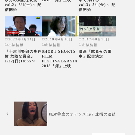
さんの素敵な花見
2018『痣』上映
草で弾ける！
vol.2』8/1(土)～ 配
vol.3』5/1(金)～ 配
信開始
信開始
2023年1月21日
2018年4月18日
2017年8月18日
出演情報
出演情報
出演情報
『十津川警部の事件
SHORT SHORTS
映画「或る夜の電
簿 危険な賞金』
FILM
車」配信決定
1/22(日)18:55〜
FESTIVAL&ASIA
2018『痣』上映
絶対零度のオアシスEp2 逮捕の連鎖