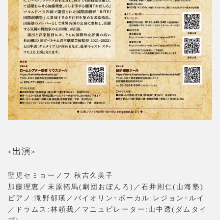
<出演>
聖児セミョーノフ 秋吉久美子
加藤理恵／末原拓馬(劇団おぼんろ)／石井則仁(山海塾)
ピアノ:滝野郁瑛／バイオリン･ボーカル:レジョン･ルイ
／ドラムス:林頼我／マニュピレーター:山中透(ダムタイ