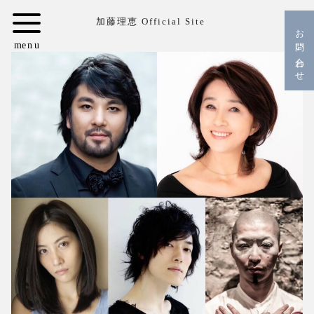
コ
加藤理恵 Official Site
ン
お問い合わせ
テ
ン
ツ
へ
移
動