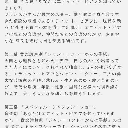
第一部 音楽劇『あなたはエディット・ピアフを知ってい
ますか?』
フランスが生んだ最大のスター、愛と歌に全身全霊で生
きた伝説の歌姫であるエディッ ト・ピアフに、現代を懸
命 に生きる青年が本を通して出逢い、エディット・ピア
フの魂との交流や、仲間たちとの交流のなかで、ささや
かな 成長を遂げ明日を夢見る物語です。
第二部 音楽詩舞劇『ジャン・コクトーからの手紙』
天国とも地獄とも知れぬ世界で、自らの人生や出逢って
きた人々について、それぞれが独白し、2人の魂が交差す
る。エディット・ピアフとジャン・ コクトー、二人の偉
大な芸術家の喜びと悲しみ・生と死の炎・愛と芸術の叫
び、時代や場所・年齢・性別・国籍など様々な境界線を
超えて、美しき大いなる魂たちを描き出します。
第三部 『スペシャル・シャンソン・ショー』
音楽劇『あなたはエディット・ピアフを知っています
か?』・音楽詩舞劇『ジャン・コクトーからの手紙』の出
演 者によるライブショーです。シャンソンの名曲の数々