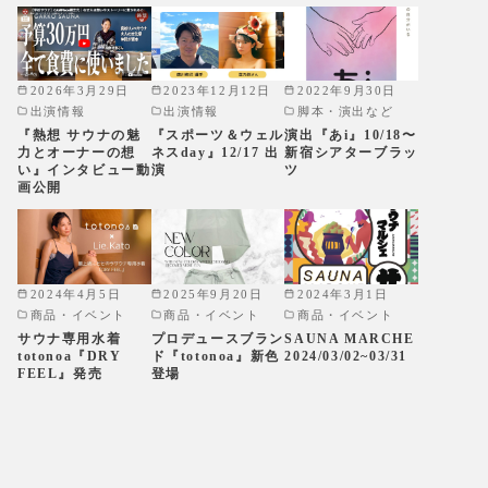
2026年3月29日
2023年12月12日
2022年9月30日
出演情報
出演情報
脚本・演出など
『熱想 サウナの魅
『スポーツ＆ウェル
演出『あi』10/18〜
力とオーナーの想
ネスday』12/17 出
新宿シアターブラッ
い』インタビュー動
演
ツ
画公開
2024年4月5日
2025年9月20日
2024年3月1日
商品・イベント
商品・イベント
商品・イベント
サウナ専用水着
プロデュースブラン
SAUNA MARCHE
totonoa『DRY
ド『totonoa』新色
2024/03/02~03/31
FEEL』発売
登場