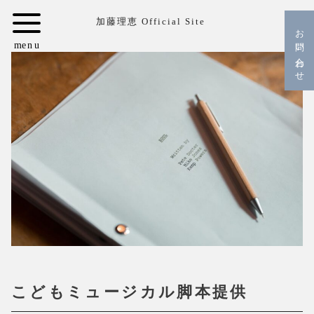
コ
加藤理恵 Official Site
ン
お問い合わせ
テ
ン
ツ
へ
移
動
こどもミュージカル脚本提供