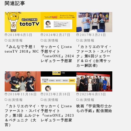
関連記事
2018年6月5日
2024年2月27日
2017年3月21日
出演情報
出演情報
出演情報
『みんなで予想！
サッカーくじtoto
「カトリエのマイ・
totoTV 2018』MC
予想サイト
ファースト・スパイ
『totoONE』2024
ク」第6回ジェラー
レギュラー予想家
ド＆ロイ (台湾サッ
カー解説者)
2016年11月16日
2023年2月18日
2025年6月13日
出演情報
出演情報
出演情報
「カトリエのマイ・
サッカーくじtoto
映画『宇宙飛行士か
ファースト・スパイ
予想サイト
らの手紙』配信開始
ク」第3回 ムルジャ
『totoONE』2023
＆ペチュニク（大
レギュラー予想家
宮）