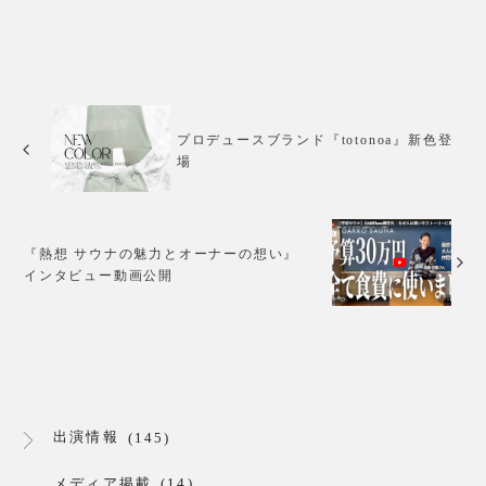
プロデュースブランド『totonoa』新色登
場
『熱想 サウナの魅力とオーナーの想い』
インタビュー動画公開
出演情報
(145)
メディア掲載
(14)