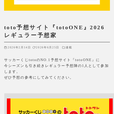
toto予想サイト『totoONE』2026
レギュラー予想家
2026年2月14日
2026年6月25日
連載
サッカーくじtotoのNO.1予想サイト『totoONE』に
今シーズンも引き続きレギュラー予想陣の1人として参加
します。
ぜひ予想の参考にしてみてください。