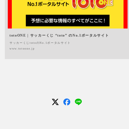
totoONE | サッカーくじ “toto” のNo.1ポータルサイト
サッカーくじtotoのNo.1ポータルサイト
www.totoone.jp