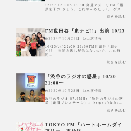
12/27 13:00〜13:50 鳥越アズーリFM『楊
原京子の きょう、これや～めたっ♪』 ゲス…
続きを読む
FM世田谷『劇ナビ!!』出演 10/23
2024年10月21日
出演情報
10/23(水)22:00-23:00FM世田谷「劇ナ
ビ!!」 ※聞き逃し配信はないので、この時
間…
続きを読む
『渋谷のラジオの惑星』10/20
21:00〜
2022年10月25日
出演情報
渋谷のラジオ 87.6MHz『渋谷のラジオの惑
星（劇団プレステージ）』 https://shibu…
続きを読む
TOKYO FM『ハートホームダイ