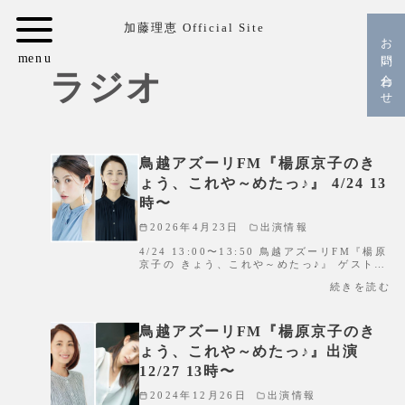
コ
加藤理恵 Official Site
ン
お問い合わせ
テ
ラジオ
ン
ツ
へ
移
鳥越アズーリFM『楊原京子のき
動
ょう、これや～めたっ♪』 4/24 13
時〜
2026年4月23日
出演情報
4/24 13:00〜13:50 鳥越アズーリFM『楊原
京子の きょう、これや～めたっ♪』 ゲスト…
続きを読む
鳥越アズーリFM『楊原京子のき
ょう、これや～めたっ♪』出演
12/27 13時〜
2024年12月26日
出演情報