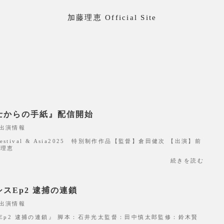
加藤理恵 Official Site
士からの手紙』配信開始
出演情報
ilm Festival & Asia2025 特別制作作品【監督】倉田健次 【出演】前
藤理恵
続きを読む
スEp2 逮捕の連鎖
出演情報
Ep2 逮捕の連鎖』 脚本：石井光太監督：田中慎太郎監修：鈴木賢