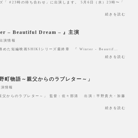
「 #23時の待ち合わせ」に出演します。 5月6日（水）23時〜「
続きを読む
 – Beautiful Dream – 』主演
出演情報
た短編映画SHIKIシリーズ最終章 『 Winter - Beautif…
続きを読む
熊野町物語～親父からのラブレター～」
出演情報
～親父からのラブレター～」 監督：佐々部清 出演：平野貴大・加藤
続きを読む