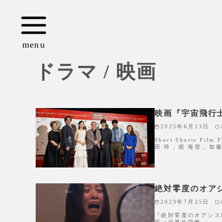
コ
ン
テ
ン
ツ
ドラマ / 映画
へ
移
動
映画『宇宙飛行
2025年6月13日
Short Shorts F
田 吟 , 堀 海登 , 加
絶対零度のオアシ
2023年7月25日
『絶対零度のオアシス