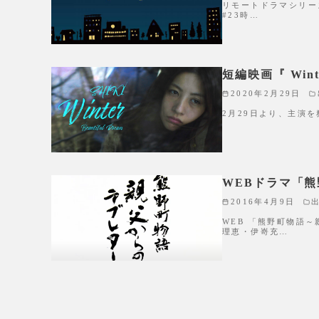
リモートドラマシリーズ
#23時…
短編映画『 Winter
2020年2月29日
2月29日より、主演を務め
WEBドラマ「
2016年4月9日
WEB 「熊野町物語
理恵・伊嵜充…