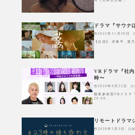
司（元厚生労働…
ドラマ『サウナ
2022年11月30日
【出演】 伊東平. 菜乃
VRドラマ『社内恋
時〜
2020年9月22日
観客参加型VRドラマ『
20:00…
リモートドラマシリ
2020年5月3日