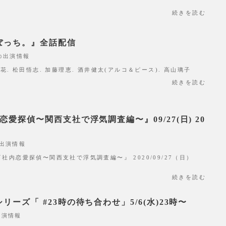
続きを読む
ぼっち。』全話配信
出演情報
花. 松田悟志. 加藤理恵. 酒井健太(アルコ＆ピース). 高山璃子
続きを読む
愛探偵〜関西支社で浮気調査編〜』09/27(日) 20
出演情報
社内恋愛探偵〜関西支社で浮気調査編〜』 2020/09/27（日）
続きを読む
ーズ「 #23時の待ち合わせ」5/6(水)23時〜
出演情報