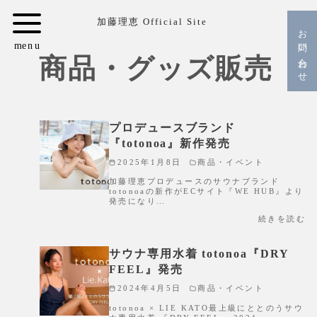
コ
加藤理恵 Official Site
ン
お問い合わせ
テ
商品・グッズ販売
ン
ツ
へ
移
プロデュースブランド
動
『totonoa』新作発売
2025年1月8日
商品・イベント
加藤理恵プロデュースのサウナブランド
totonoaの新作がECサイト『WE HUB』より
発売になり…
続きを読む
サウナ専用水着 totonoa『DRY
FEEL』発売
2024年4月5日
商品・イベント
totonoa × LIE KATO最上級にととのうサウ