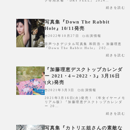
ナ専用水着 『DRY FEEL』 2024…
続きを読む
写真集『Down The Rabbit
Hole』10/11発売
2022年10月27日
出演情報
音声つきデジタル写真集 和田浩 × 加藤理恵
『Down The Rabbit Hole』 202…
続きを読む
『加藤理恵デスクトップカレンダ
ー 2021・4～2022・3』3月16日
(火)発売
2021年3月3日
出演情報
2021年3月16日(火)発売！ 《年女イヤーメモ
リアル版》『加藤理恵デスクトップカレンダ
ー 20…
続きを読む
写真集『カトリエ姐さんの素敵な